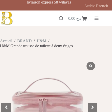
Passer
livraison express 58 wilayas
Arabic
French
au
contenu
0,00
د.ج
Panier
d’achat
Accueil
/
BRAND
/
H&M
/
H&M Grande trousse de toilette à deux étages