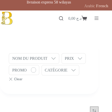
Passer
livraison express 58 wilayas
Arabic
French
au
contenu
0,00
د.ج
Panier
d’achat
NOM DU PRODUIT
PRIX
PROMO
CATÉGORIE