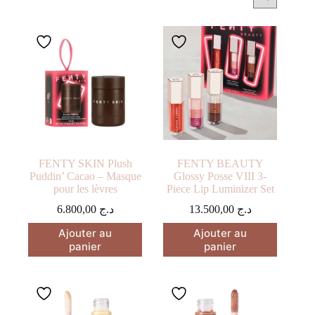
FENTY SKIN Plush
FENTY BEAUTY
Puddin’ Cacao – Masque
Glossy Posse VIII 3-
pour les lèvres
Piece Lip Luminizer Set
6.800,00
د.ج
13.500,00
د.ج
Ajouter au
Ajouter au
panier
panier