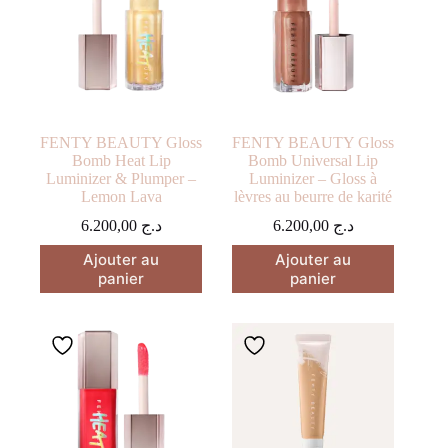
FENTY BEAUTY Gloss
FENTY BEAUTY Gloss
Bomb Heat Lip
Bomb Universal Lip
Luminizer & Plumper –
Luminizer – Gloss à
Lemon Lava
lèvres au beurre de karité
6.200,00
د.ج
6.200,00
د.ج
Ajouter au
Ajouter au
panier
panier