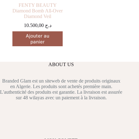
produit
FENTY BEAUTY
Diamond Bomb All-Over
Diamond Veil
10.500,00
د.ج
Ajouter au
panier
ABOUT US
Branded Glam est un siteweb de vente de produits originaux
en Algerie. Les produits sont achetés première main.
L'authenticité des produits est garantie. La livraison est assurée
sur 48 wilayas avec un paiement à la livraison.