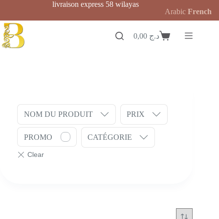
Passer
livraison express 58 wilayas
Arabic
French
au
contenu
0,00
د.ج
Panier
d’achat
NOM DU PRODUIT
PRIX
PROMO
CATÉGORIE