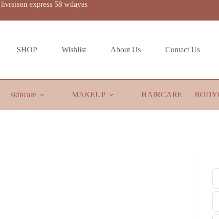
livraison express 58 wilayas
SHOP
Wishlist
About Us
Contact Us
skincare
MAKEUP
HAIRCARE
BODY