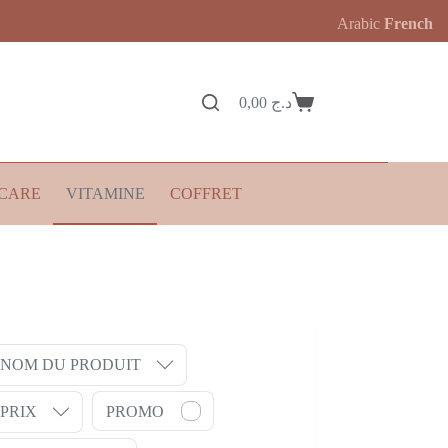
Arabic
French
0,00
د.ج
Panier
d’achat
CARE
VITAMINE
COFFRET
NOM DU PRODUIT
PRIX
PROMO