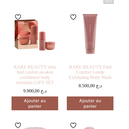
RARE BEAUTY mini
RARE BEAUTY Find
find confort awaken
Comfort Gentle
confidence body
Exfoliating Body Wash
essentials GIFT SET
8.500,00
د.ج
9.900,00
د.ج
Ajouter au
Ajouter au
panier
panier