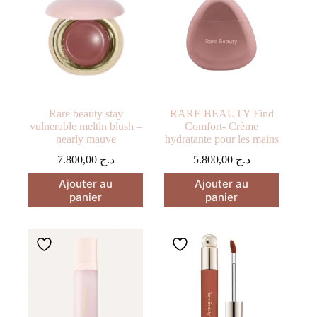
Rare beauty stay
RARE BEAUTY Find
vulnerable meltin blush –
Comfort- Crème
nearly mauve
hydratante pour les mains
7.800,00
د.ج
5.800,00
د.ج
Ajouter au
Ajouter au
panier
panier