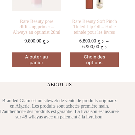
Rare Beauty pore
Rare Beauty Soft Pinch
diffusing primer –
Tinted Lip Oil – Huile
Always an optimist 28ml
teintée pour les lèvres
9.800,00
د.ج
6.800,00
د.ج
–
Plage
6.900,00
د.ج
de
Ce
Ajouter au
Choix des
prix :
produit
panier
options
د.ج 6.800,00
a
à
plusieurs
د.ج 6.900,00
variations.
Les
ABOUT US
options
peuvent
être
Branded Glam est un siteweb de vente de produits originaux
choisies
en Algerie. Les produits sont achetés première main.
sur
L'authenticité des produits est garantie. La livraison est assurée
la
sur 48 wilayas avec un paiement à la livraison.
page
du
produit