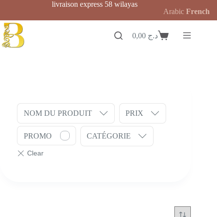
Passer
livraison express 58 wilayas
Arabic
French
au
contenu
0,00
د.ج
Panier
d’achat
NOM DU PRODUIT
PRIX
PROMO
CATÉGORIE