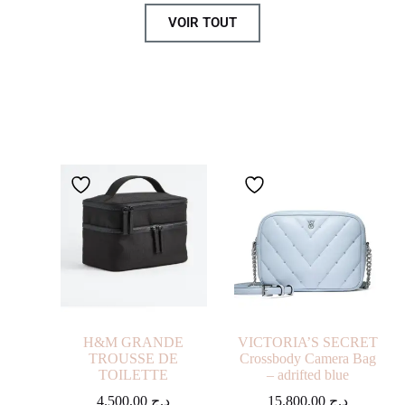
VOIR TOUT
H&M GRANDE
VICTORIA’S SECRET
TROUSSE DE
Crossbody Camera Bag
TOILETTE
– adrifted blue
4.500,00
د.ج
15.800,00
د.ج