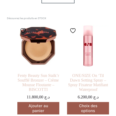
Découvrez les produits en STOCK
Fenty Beauty Sun Stalk’r
ONE/SIZE On ‘Til
Soufflé Bronzer – Crème
Dawn Setting Spray –
Mousse Floutante –
Spray Fixateur Matifiant
BISCOTTI
Waterproof
11.800,00
د.ج
6.200,00
د.ج
Ajouter au
Choix des
panier
options