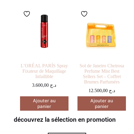
L’ORÉAL PARÍS Spray
Sol de Janeiro Cheirosa
Fixateur de Maquillage
Perfume Mist Best
Infaillible
Sellers Set – Coffret
Brumes Parfumées
3.600,00
د.ج
12.500,00
د.ج
Ajouter au
Ajouter au
panier
panier
découvrez la sélection en promotion