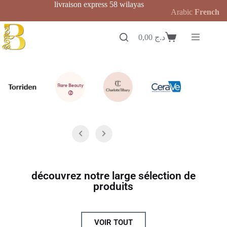
livraison express 58 wilayas
Arabic
French
0,00
د.ج
découvrez notre large sélection de
produits
VOIR TOUT