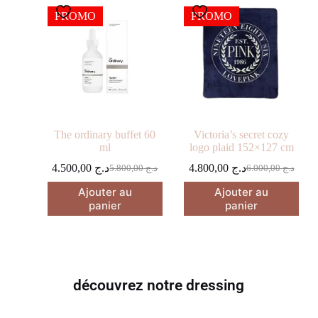
PROMO
PROMO
The ordinary buffet 60
Victoria’s secret cozy
ml
logo plaid 152×127 cm
4.500,00
د.ج
4.800,00
د.ج
5.800,00
د.ج
6.000,00
د.ج
Ajouter au
Ajouter au
panier
panier
découvrez notre dressing