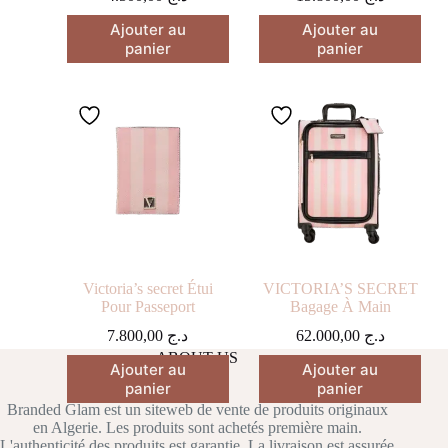
Ajouter au
Ajouter au
panier
panier
Victoria’s secret Étui
VICTORIA’S SECRET
Pour Passeport
Bagage À Main
7.800,00
د.ج
62.000,00
د.ج
ABOUT US
Ajouter au
Ajouter au
panier
panier
Branded Glam est un siteweb de vente de produits originaux
en Algerie. Les produits sont achetés première main.
L'authenticité des produits est garantie. La livraison est assurée