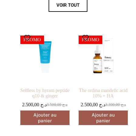
VOIR TOUT
PROMO
PROMO
Selfless by hyram peptide
The ordina mandelic acid
q10 & ginger
10% + HA
2.500,00
د.ج
2.500,00
د.ج
3.500,00
د.ج
3.300,00
د.ج
Ajouter au
Ajouter au
panier
panier