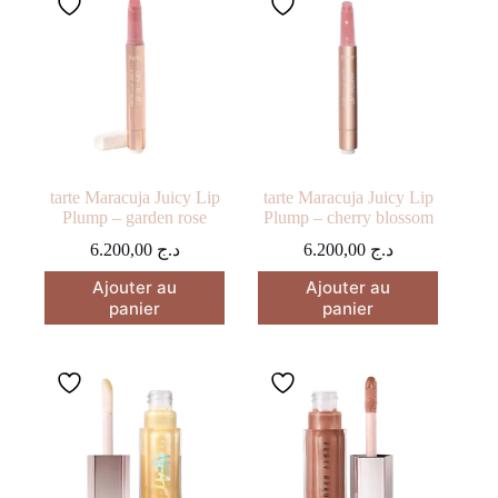
tarte Maracuja Juicy Lip
tarte Maracuja Juicy Lip
Plump – garden rose
Plump – cherry blossom
6.200,00
د.ج
6.200,00
د.ج
Ajouter au
Ajouter au
panier
panier