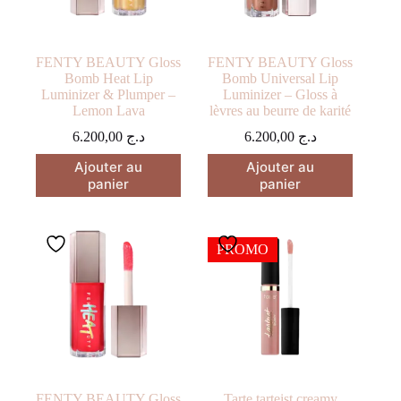
FENTY BEAUTY Gloss
FENTY BEAUTY Gloss
Bomb Heat Lip
Bomb Universal Lip
Luminizer & Plumper –
Luminizer – Gloss à
Lemon Lava
lèvres au beurre de karité
6.200,00
د.ج
6.200,00
د.ج
Ajouter au
Ajouter au
panier
panier
PROMO
FENTY BEAUTY Gloss
Tarte tarteist creamy