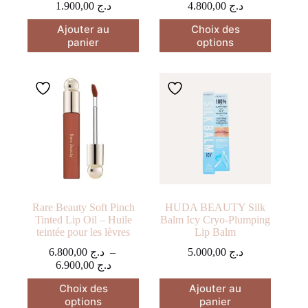
1.900,00
د.ج
4.800,00
د.ج
Ce
Ajouter au
Choix des
produit
panier
options
a
plusieurs
variations.
Les
options
peuvent
être
choisies
sur
la
page
du
produit
Rare Beauty Soft Pinch
HUDA BEAUTY Silk
Tinted Lip Oil – Huile
Balm Icy Cryo-Plumping
teintée pour les lèvres
Lip Balm
6.800,00
د.ج
–
5.000,00
د.ج
Plage
6.900,00
د.ج
de
Ce
Choix des
Ajouter au
prix :
produit
options
panier
د.ج 6.800,00