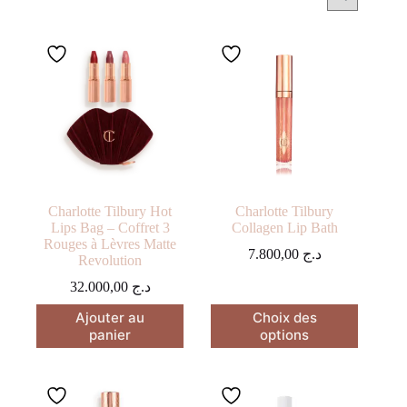
Charlotte Tilbury Hot
Charlotte Tilbury
Lips Bag – Coffret 3
Collagen Lip Bath
Rouges à Lèvres Matte
7.800,00
د.ج
Revolution
32.000,00
د.ج
Ce
Ajouter au
Choix des
produit
panier
options
a
plusieurs
variations.
Les