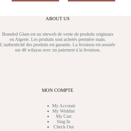
a
à
plusieurs
د.ج 6.900,00
variations.
Les
ABOUT US
options
peuvent
être
Branded Glam est un siteweb de vente de produits originaux
choisies
en Algerie. Les produits sont achetés première main.
sur
L'authenticité des produits est garantie. La livraison est assurée
la
sur 48 wilayas avec un paiement à la livraison.
page
du
produit
MON COMPTE
My Account
My Wishlist
My Cart
Sing In
Check Out