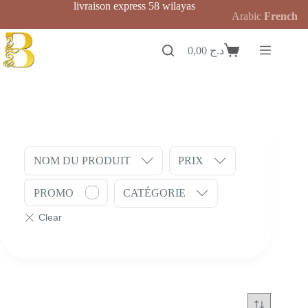
Passer
livraison express 58 wilayas
Arabic
French
au
contenu
0,00
د.ج
Panier
d’achat
NOM DU PRODUIT
PRIX
PROMO
CATÉGORIE