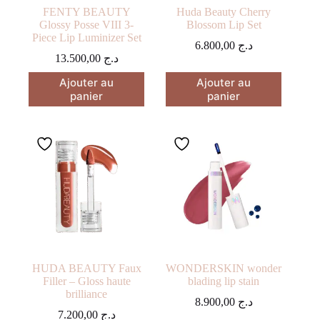
produit
FENTY BEAUTY
Huda Beauty Cherry
Glossy Posse VIII 3-
Blossom Lip Set
Piece Lip Luminizer Set
6.800,00
د.ج
13.500,00
د.ج
Ajouter au
Ajouter au
panier
panier
HUDA BEAUTY Faux
WONDERSKIN wonder
Filler – Gloss haute
blading lip stain
brilliance
8.900,00
د.ج
7.200,00
د.ج