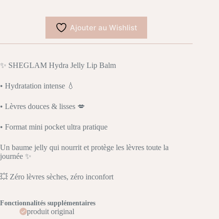
hydra
jelly
pocket
Ajouter au Wishlist
baume
à
lèvre
✨ SHEGLAM Hydra Jelly Lip Balm
• Hydratation intense 💧
• Lèvres douces & lisses 💋
• Format mini pocket ultra pratique
Un baume jelly qui nourrit et protège les lèvres toute la
journée ✨
💥 Zéro lèvres sèches, zéro inconfort
Fonctionnalités supplémentaires
produit original