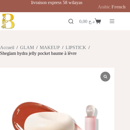
Passer
livraison express 58 wilayas
Arabic
French
au
contenu
0,00
د.ج
Panier
d’achat
Accueil
/
GLAM
/
MAKEUP
/
LIPSTICK
/
Sheglam hydra jelly pocket baume à lèvre