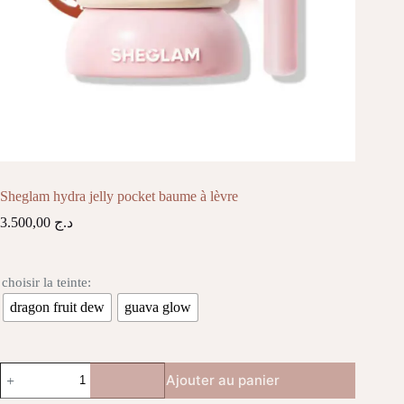
Sheglam hydra jelly pocket baume à lèvre
3.500,00
د.ج
choisir la teinte:
dragon fruit dew
guava glow
quantité
Ajouter au panier
de
Sheglam