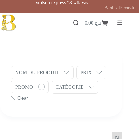
Passer
livraison express 58 wilayas
Arabic
French
au
contenu
0,00
د.ج
Panier
d’achat
NOM DU PRODUIT
PRIX
PROMO
CATÉGORIE