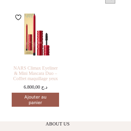
NARS Climax Eyeliner
& Mini Mascara Duo –
Coffret maquillage yeux
6.800,00
د.ج
Ajouter au
panier
ABOUT US