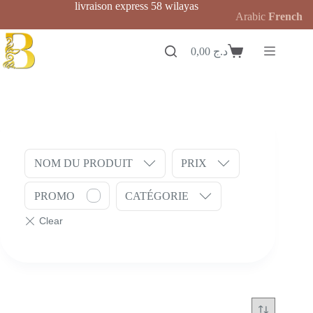
Passer
livraison express 58 wilayas
Arabic
French
au
contenu
0,00
د.ج
Panier
d’achat
NOM DU PRODUIT
PRIX
PROMO
CATÉGORIE