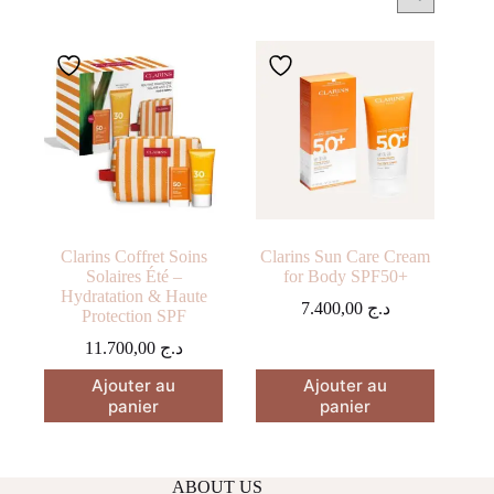
Clarins Coffret Soins
Clarins Sun Care Cream
Solaires Été –
for Body SPF50+
Hydratation & Haute
7.400,00
د.ج
Protection SPF
11.700,00
د.ج
Ajouter au
Ajouter au
panier
panier
ABOUT US