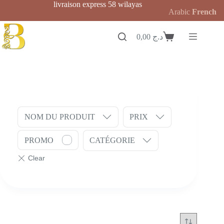
Passer
livraison express 58 wilayas
Arabic
French
au
contenu
0,00
د.ج
Panier
d’achat
NOM DU PRODUIT
PRIX
PROMO
CATÉGORIE