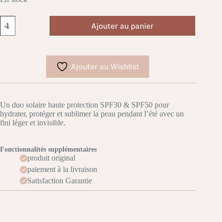
quantité
Ajouter au panier
de
Clarins
Coffret
Soins
Solaires
Ajouter au Wishlist
Été
–
Hydratation
&
Haute
Un duo solaire haute protection SPF30 & SPF50 pour
Protection
hydrater, protéger et sublimer la peau pendant l’été avec un
SPF
fini léger et invisible.
Fonctionnalités supplémentaires
produit original
paiement à la livraison
Satisfaction Garantie