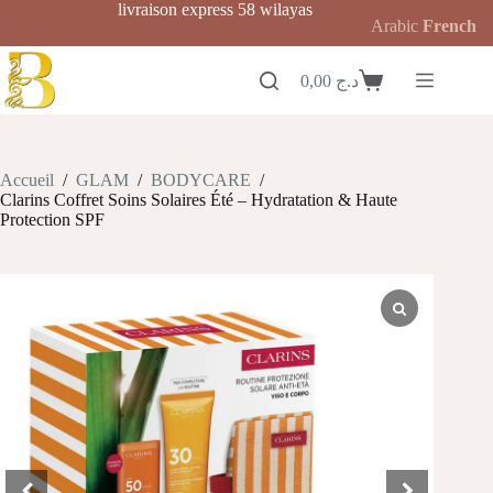
Passer
livraison express 58 wilayas
Arabic
French
au
contenu
0,00
د.ج
Panier
d’achat
Accueil
/
GLAM
/
BODYCARE
/
Clarins Coffret Soins Solaires Été – Hydratation & Haute
Protection SPF