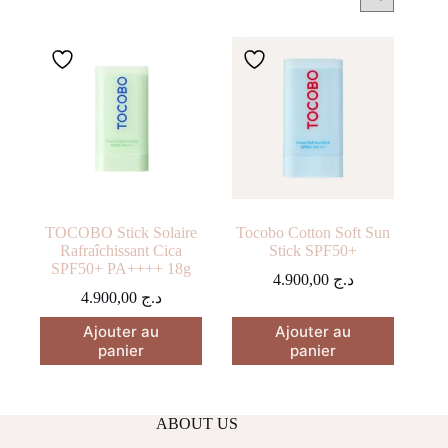
TOCOBO Stick Solaire
Tocobo Cotton Soft Sun
Rafraîchissant Cica
Stick SPF50+
SPF50+ PA++++ 18g
4.900,00
د.ج
4.900,00
د.ج
Ajouter au
Ajouter au
panier
panier
ABOUT US