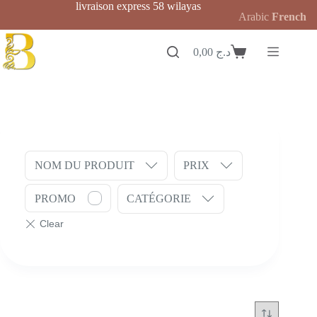
Passer
livraison express 58 wilayas
Arabic
French
au
contenu
0,00
د.ج
Panier
d’achat
NOM DU PRODUIT
PRIX
PROMO
CATÉGORIE