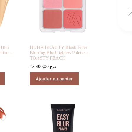
Blur
HUDA BEAUTY Blush Filter
ation –
Blurring Blushlighters Palette –
TOASTY PEACH
13.400,00
د.ج
Ajouter au panier