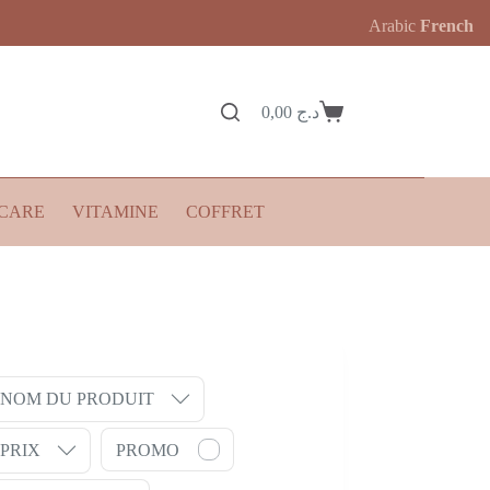
Arabic
French
0,00
د.ج
Panier
d’achat
CARE
VITAMINE
COFFRET
NOM DU PRODUIT
PRIX
PROMO