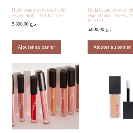
Huda beauty glowish cheeky
Huda beauty glowish c
vegan blush – MILKY rose
vegan blush – HEALT
PEACH
5.800,00
د.ج
5.800,00
د.ج
Ajouter au panier
Ajouter au panier