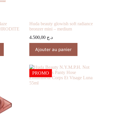
laze
Huda beauty glowish soft radiance
APHRODITE
bronzer mini – medium
4.500,00
د.ج
Ajouter au panier
PROMO