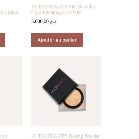
HUDA BEAUTY Silk Balm Icy
us Matte
Cryo-Plumping Lip Balm
5.000,00
د.ج
Ajouter au panier
ish
HUDA BEAUTY Baking Powder