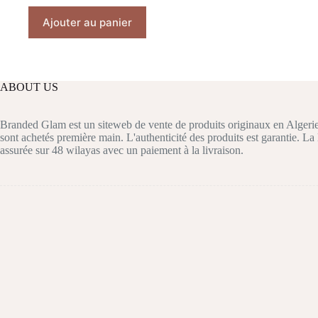
prix
prix
Ajouter au panier
initial
actuel
était :
est :
د.ج 6.800,00.
د.ج 5.500,00.
ABOUT US
Branded Glam est un siteweb de vente de produits originaux en Algerie
sont achetés première main. L'authenticité des produits est garantie. La 
assurée sur 48 wilayas avec un paiement à la livraison.