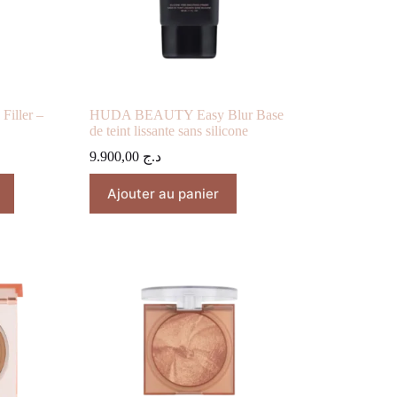
iller –
HUDA BEAUTY Easy Blur Base
de teint lissante sans silicone
9.900,00
د.ج
Ajouter au panier