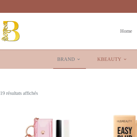
Passer
au
contenu
Home
BRAND
KBEAUTY
Trié
19 résultats affichés
du
plus
récent
au
plus
ancien