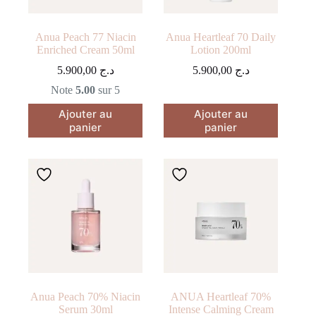
Anua Peach 77 Niacin
Anua Heartleaf 70 Daily
Enriched Cream 50ml
Lotion 200ml
5.900,00
د.ج
5.900,00
د.ج
Note
5.00
sur 5
Ajouter au
Ajouter au
panier
panier
Anua Peach 70% Niacin
ANUA Heartleaf 70%
Serum 30ml
Intense Calming Cream