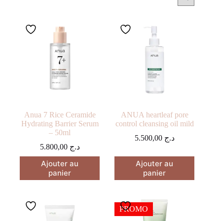
Anua 7 Rice Ceramide
ANUA heartleaf pore
Hydrating Barrier Serum
control cleansing oil mild
– 50ml
5.500,00
د.ج
5.800,00
د.ج
Ajouter au
Ajouter au
panier
panier
PROMO