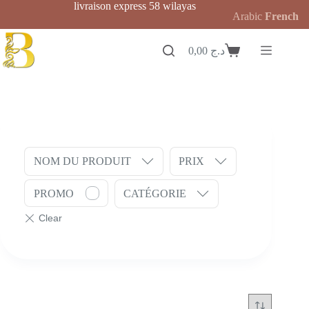
Passer
livraison express 58 wilayas
Arabic
French
au
contenu
0,00
د.ج
Panier
d’achat
NOM DU PRODUIT
PRIX
PROMO
CATÉGORIE