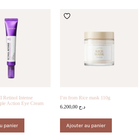
Retinol Intense
I’m from Rice mask 110g
ple Action Eye Cream
6.200,00
د.ج
u panier
Ajouter au panier