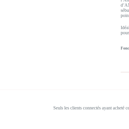
d’AN
sébu
poin
Idéa
pour
Fonc
Seuls les clients connectés ayant acheté ce 