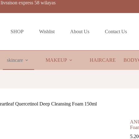
livraison express 58 wilayas
SHOP
Wishlist
About Us
Contact Us
skincare
MAKEUP
HAIRCARE
BODY
rtleaf Quercetinol Deep Cleansing Foam 150ml
ANUA
Foa