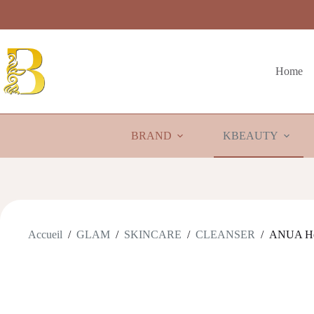
Passer
au
contenu
Home
BRAND
KBEAUTY
Accueil
/
GLAM
/
SKINCARE
/
CLEANSER
/
ANUA Hea