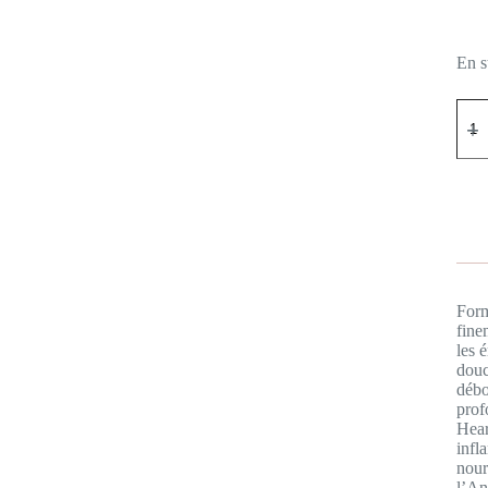
En s
quan
de
AN
Hear
Quer
Dee
Clea
Foa
150
Form
fine
les 
douc
débo
prof
Hear
infl
nour
l’An