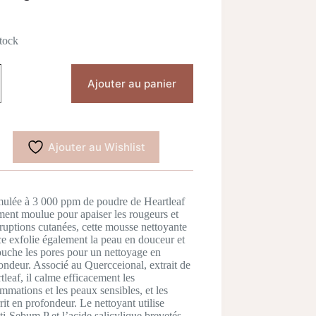
prix
prix
initial
actuel
était :
est :
tock
د.ج 5.800,00.
د.ج 5.200,00.
tité
Ajouter au panier
UA
tleaf
cetinol
p
nsing
Ajouter au Wishlist
m
ml
ulée à 3 000 ppm de poudre de Heartleaf
ment moulue pour apaiser les rougeurs et
éruptions cutanées, cette mousse nettoyante
e exfolie également la peau en douceur et
uche les pores pour un nettoyage en
ondeur. Associé au Quercceional, extrait de
tleaf, il calme efficacement les
ammations et les peaux sensibles, et les
rit en profondeur. Le nettoyant utilise
ti-Sebum P et l’acide salicylique brevetés