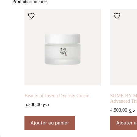
Produits similaires
Beauty of Joseon Dynasty Cream
SOME BY MI 
Advanced Tri
5.200,00
د.ج
4.500,00
د.ج
Ajouter au panier
Ajouter a