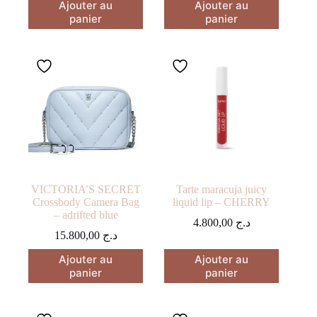
Ajouter au
Ajouter au
panier
panier
VICTORIA’S SECRET
Tarte maracuja juicy
Crossbody Camera Bag
liquid lip – CHERRY
– adrifted blue
4.800,00
د.ج
15.800,00
د.ج
Ajouter au
Ajouter au
panier
panier