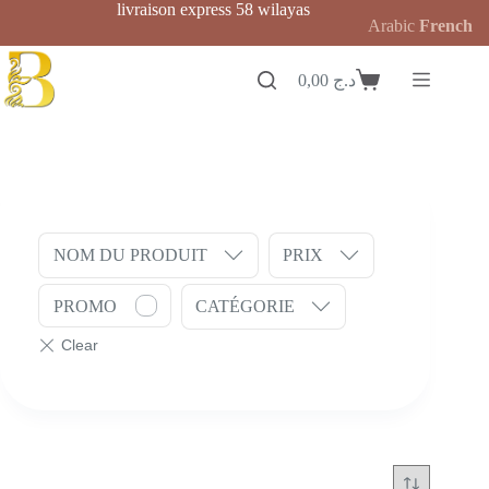
Passer
livraison express 58 wilayas
Arabic
French
au
contenu
0,00
د.ج
Panier
d’achat
NOM DU PRODUIT
PRIX
PROMO
CATÉGORIE