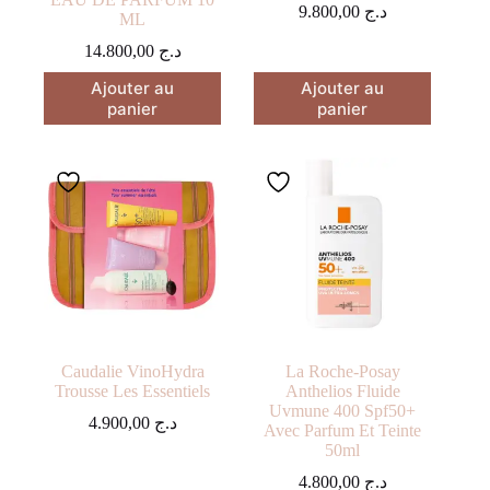
9.800,00
د.ج
ML
14.800,00
د.ج
Ajouter au
Ajouter au
panier
panier
Caudalie VinoHydra
La Roche-Posay
Trousse Les Essentiels
Anthelios Fluide
Uvmune 400 Spf50+
4.900,00
د.ج
Avec Parfum Et Teinte
50ml
4.800,00
د.ج