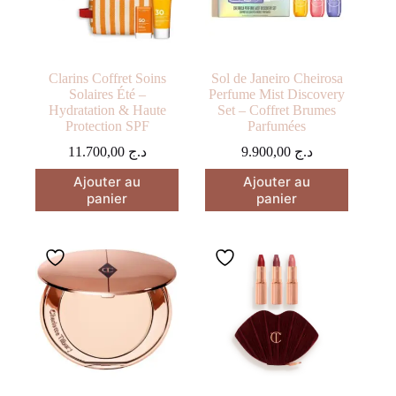
Clarins Coffret Soins
Sol de Janeiro Cheirosa
Solaires Été –
Perfume Mist Discovery
Hydratation & Haute
Set – Coffret Brumes
Protection SPF
Parfumées
11.700,00
د.ج
9.900,00
د.ج
Ajouter au
Ajouter au
panier
panier