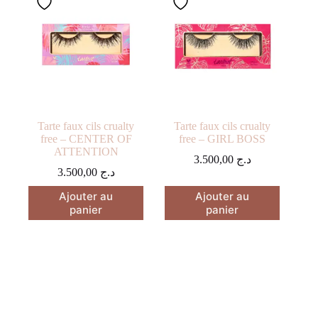
Tarte faux cils crualty
Tarte faux cils crualty
free – CENTER OF
free – GIRL BOSS
ATTENTION
3.500,00
د.ج
3.500,00
د.ج
Ajouter au
Ajouter au
panier
panier