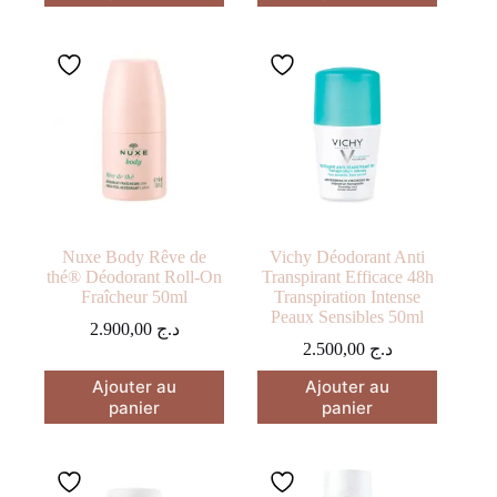
Nuxe Body Rêve de
Vichy Déodorant Anti
thé® Déodorant Roll-On
Transpirant Efficace 48h
Fraîcheur 50ml
Transpiration Intense
Peaux Sensibles 50ml
2.900,00
د.ج
2.500,00
د.ج
Ajouter au
Ajouter au
panier
panier