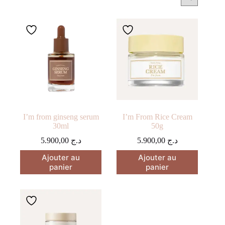
I’m from ginseng serum
I’m From Rice Cream
30ml
50g
5.900,00
د.ج
5.900,00
د.ج
Ajouter au
Ajouter au
panier
panier