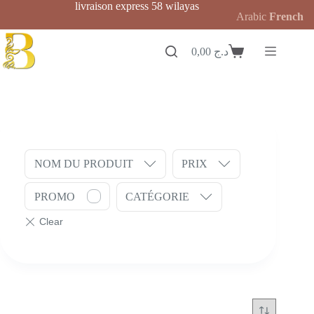
Passer
livraison express 58 wilayas
Arabic
French
au
contenu
0,00
د.ج
Panier
d’achat
NOM DU PRODUIT
PRIX
PROMO
CATÉGORIE