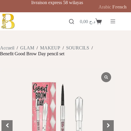
Passer
livraison express 58 wilayas
Arabic
French
au
contenu
0,00
د.ج
Panier
d’achat
Accueil
/
GLAM
/
MAKEUP
/
SOURCILS
/
Benefit Good Brow Day pencil set