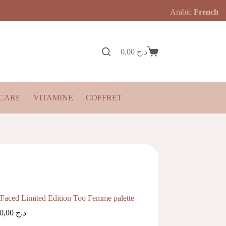
Arabic
French
0,00
د.ج
Panier
d’achat
CARE
VITAMINE
COFFRET
Faced Limited Edition Too Femme palette
9.800,00
د.ج