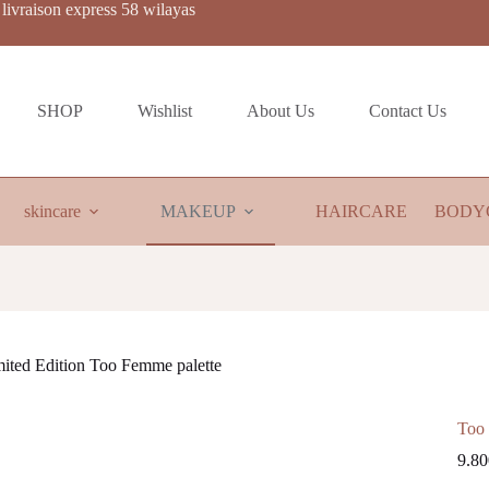
livraison express 58 wilayas
SHOP
Wishlist
About Us
Contact Us
skincare
MAKEUP
HAIRCARE
BODY
ited Edition Too Femme palette
Too 