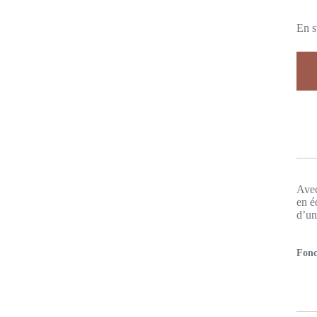
En s
Avec
en é
d’un
Fonc