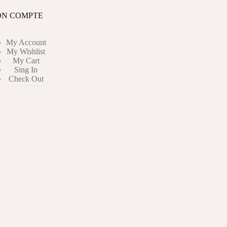
peuvent
être
N COMPTE
choisies
sur
la
My Account
page
My Wishlist
du
My Cart
produit
Sing In
Check Out