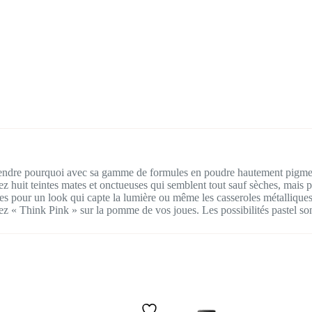
omprendre pourquoi avec sa gamme de formules en poudre hautement pigment
 huit teintes mates et onctueuses qui semblent tout sauf sèches, mais 
tes pour un look qui capte la lumière ou même les casseroles métallique
tez « Think Pink » sur la pomme de vos joues. Les possibilités pastel son