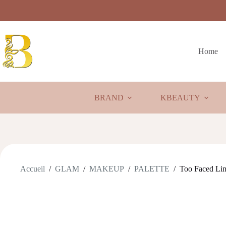
Passer
au
contenu
Home
BRAND
KBEAUTY
Accueil
/
GLAM
/
MAKEUP
/
PALETTE
/
Too Faced Lim