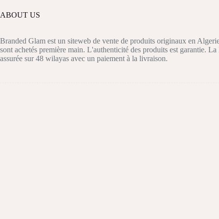
peuvent
peuvent
être
être
ABOUT US
choisies
choisies
sur
sur
la
la
Branded Glam est un siteweb de vente de produits originaux en Algerie
page
page
sont achetés première main. L'authenticité des produits est garantie. La 
du
du
assurée sur 48 wilayas avec un paiement à la livraison.
produit
produit