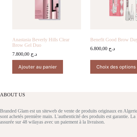
Anastasia Beverly Hills Clear
Benefit Good Brow Day 
Brow Gel Duo
6.800,00
د.ج
7.800,00
د.ج
Ce
Ajouter au panier
Choix des options
produit
a
plusieurs
variations.
Les
ABOUT US
options
peuvent
être
Branded Glam est un siteweb de vente de produits originaux en Algerie
choisies
sont achetés première main. L'authenticité des produits est garantie. La 
sur
assurée sur 48 wilayas avec un paiement à la livraison.
la
page
du