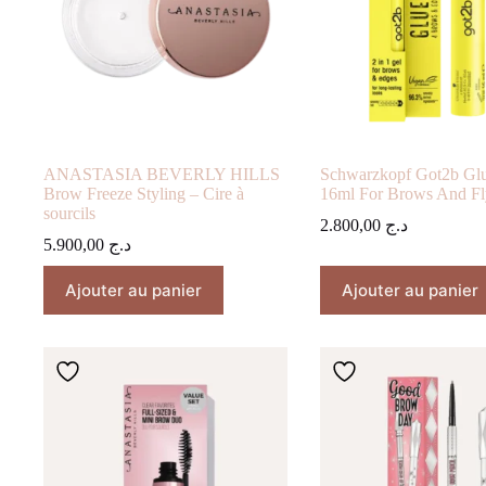
ANASTASIA BEVERLY HILLS
Schwarzkopf Got2b Glu
Brow Freeze Styling – Cire à
16ml For Brows And F
sourcils
2.800,00
د.ج
5.900,00
د.ج
Ajouter au panier
Ajouter au panier