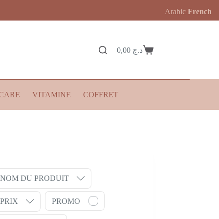
Arabic
French
0,00
د.ج
Panier
d’achat
CARE
VITAMINE
COFFRET
NOM DU PRODUIT
PRIX
PROMO