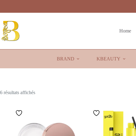
Passer
au
contenu
Home
BRAND
KBEAUTY
Trié
6 résultats affichés
du
plus
récent
au
plus
ancien