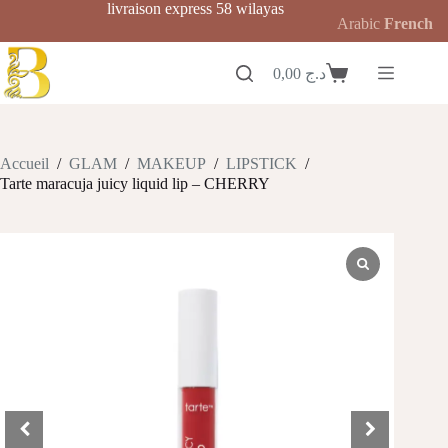
Passer
livraison express 58 wilayas
Arabic
French
au
contenu
0,00
د.ج
Panier
d’achat
Accueil
/
GLAM
/
MAKEUP
/
LIPSTICK
/
Tarte maracuja juicy liquid lip – CHERRY