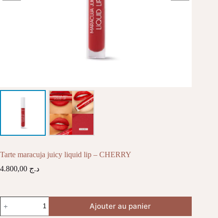
Tarte maracuja juicy liquid lip – CHERRY
4.800,00
د.ج
quantité
Ajouter au panier
de
Tarte