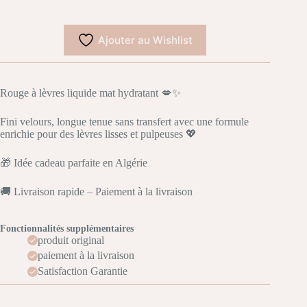
maracuja
juicy
liquid
Ajouter au Wishlist
lip
-
CHERRY
Rouge à lèvres liquide mat hydratant 💋✨
Fini velours, longue tenue sans transfert avec une formule
enrichie pour des lèvres lisses et pulpeuses 💖
🎁 Idée cadeau parfaite en Algérie
🚚 Livraison rapide – Paiement à la livraison
Fonctionnalités supplémentaires
produit original
paiement à la livraison
Satisfaction Garantie