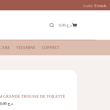
Arabic
French
0,00
د.ج
Panier
d’achat
CARE
VITAMINE
COFFRET
M GRANDE TROUSSE DE TOILETTE
4.500,00
د.ج