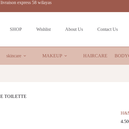
livraison express 58 wilayas
SHOP
Wishlist
About Us
Contact Us
skincare
MAKEUP
HAIRCARE
BODY
E TOILETTE
H&