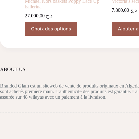
Michael Kors baskets Poppy Lace Up
Victoria’s sec
ballerina
7.800,00
د.ج
27.000,00
د.ج
Ce
Choix des options
Ajouter a
produit
a
plusieurs
variations.
Les
options
peuvent
être
ABOUT US
choisies
sur
la
Branded Glam est un siteweb de vente de produits originaux en Algerie
page
sont achetés première main. L'authenticité des produits est garantie. La 
du
assurée sur 48 wilayas avec un paiement à la livraison.
produit