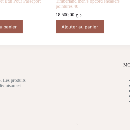
ret Étui Pour Passeport
Timberland men’s ripcord sneakers
pointures 40
18.500,00
د.ج
u panier
Ajouter au panier
MO
. Les produits
livraison est