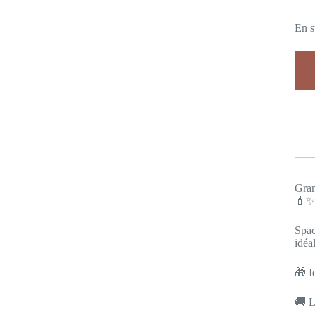
En s
Gran
💄✨
Spac
idéa
🎁 I
🚚 L