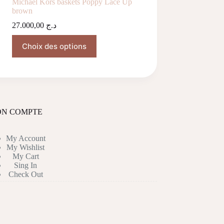
Michael Kors baskets Poppy Lace Up
brown
27.000,00
د.ج
Ce
Choix des options
produit
a
plusieurs
variations.
Les
options
peuvent
être
N COMPTE
choisies
sur
la
My Account
page
My Wishlist
du
My Cart
produit
Sing In
Check Out