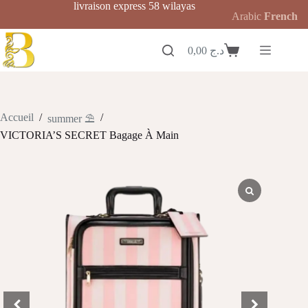
Passer
livraison express 58 wilayas
Arabic
French
au
contenu
0,00
د.ج
Panier
d’achat
Accueil
/
/
summer ⛱️
VICTORIA’S SECRET Bagage À Main