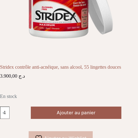
Stridex contrôle anti-acnéique, sans alcool, 55 lingettes douces
3.900,00
د.ج
En stock
quantité
Ajouter au panier
de
Stridex
contrôle
anti-
acnéique,