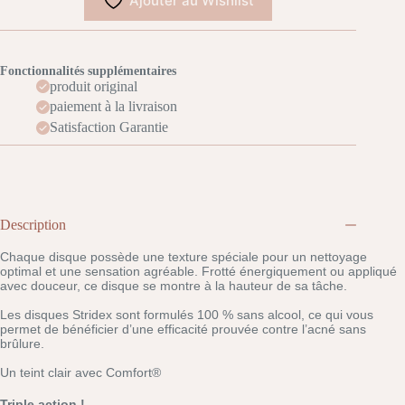
Ajouter au Wishlist
sans
alcool,
55
lingettes
douces
Fonctionnalités supplémentaires
produit original
paiement à la livraison
Satisfaction Garantie
Description
Chaque disque possède une texture spéciale pour un nettoyage
optimal et une sensation agréable. Frotté énergiquement ou appliqué
avec douceur, ce disque se montre à la hauteur de sa tâche.
Les disques Stridex sont formulés 100 % sans alcool, ce qui vous
permet de bénéficier d’une efficacité prouvée contre l’acné sans
brûlure.
Un teint clair avec Comfort®
Triple action !