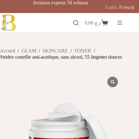
Passer
livraison express 58 wilayas
Arabic
French
au
contenu
0,00
د.ج
Panier
d’achat
Accueil
/
GLAM
/
SKINCARE
/
TONER
/
Stridex contrôle anti-acnéique, sans alcool, 55 lingettes douces