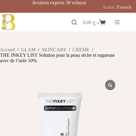
Passer
livraison express 58 wilayas
Arabic
French
au
contenu
0,00
د.ج
Panier
d’achat
Accueil
/
GLAM
/
SKINCARE
/
CREME
/
THE INKEY LIST Solution pour la peau sèche et rugueuse
avec de l’urée 10%