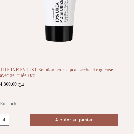
THE INKEY LIST Solution pour la peau sèche et rugueuse
avec de l’urée 10%
4.800,00
د.ج
En stock
quantité
Ajouter au panier
de
THE
INKEY