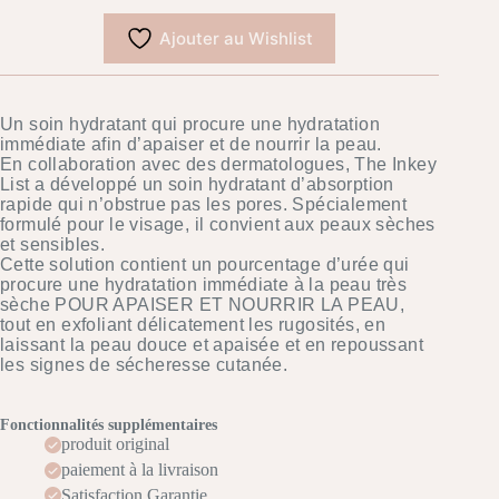
LIST
Solution
Ajouter au Wishlist
pour
la
peau
sèche
et
Un soin hydratant qui procure une hydratation
rugueuse
immédiate afin d’apaiser et de nourrir la peau.
avec
En collaboration avec des dermatologues, The Inkey
de
List a développé un soin hydratant d’absorption
l'urée
rapide qui n’obstrue pas les pores. Spécialement
10%
formulé pour le visage, il convient aux peaux sèches
et sensibles.
Cette solution contient un pourcentage d’urée qui
procure une hydratation immédiate à la peau très
sèche POUR APAISER ET NOURRIR LA PEAU,
tout en exfoliant délicatement les rugosités, en
laissant la peau douce et apaisée et en repoussant
les signes de sécheresse cutanée.
Fonctionnalités supplémentaires
produit original
paiement à la livraison
Satisfaction Garantie