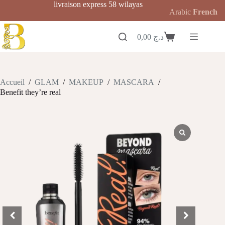
Passer
livraison express 58 wilayas
Arabic
French
au
contenu
0,00
د.ج
Panier
d’achat
Accueil
/
GLAM
/
MAKEUP
/
MASCARA
/
Benefit they’re real