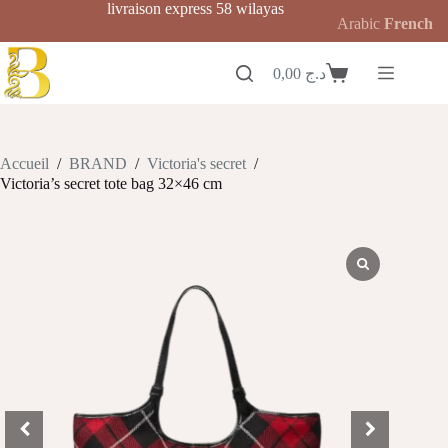
Passer
livraison express 58 wilayas
Arabic
French
au
contenu
0,00
د.ج
Panier
d’achat
Accueil
/
BRAND
/
Victoria's secret
/
Victoria’s secret tote bag 32×46 cm