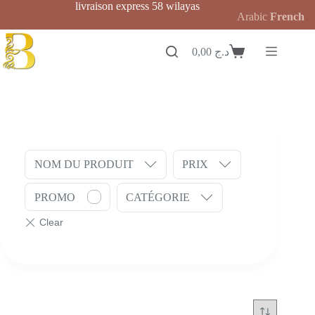
Passer
livraison express 58 wilayas
Arabic
French
au
contenu
0,00
د.ج
Panier
d’achat
NOM DU PRODUIT
PRIX
PROMO
CATÉGORIE