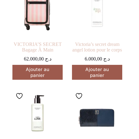
VICTORIA’S SECRET
Victoria’s secret dream
Bagage À Main
angel lotion pour le corps
62.000,00
د.ج
6.000,00
د.ج
Ajouter au
Ajouter au
panier
panier