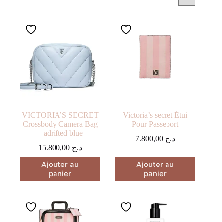
VICTORIA’S SECRET
Victoria’s secret Étui
Crossbody Camera Bag
Pour Passeport
– adrifted blue
7.800,00
د.ج
15.800,00
د.ج
Ajouter au
Ajouter au
panier
panier