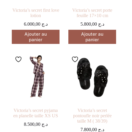
Victoria’s secret first love
Victoria’s secret porte
lotion
feuille 17×10 cm
6.000,00
د.ج
5.800,00
د.ج
Ajouter au
Ajouter au
panier
panier
Victoria’s secret pyjama
Victoria’s secret
en planelle taille XS US
pontoufle noir perlée
taille M ( 38/39)
8.500,00
د.ج
7.800,00
د.ج