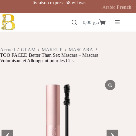
Passer
livraison express 58 wilayas
Arabic
French
au
contenu
0,00
د.ج
Panier
d’achat
Accueil
/
GLAM
/
MAKEUP
/
MASCARA
/
TOO FACED Better Than Sex Mascara – Mascara
Volumisant et Allongeant pour les Cils