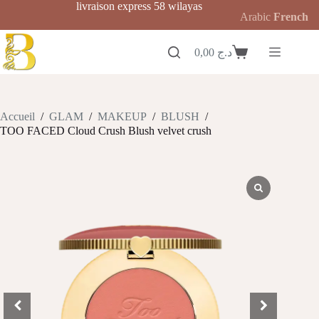
Passer
livraison express 58 wilayas
Arabic
French
au
contenu
0,00
د.ج
Panier
d’achat
Accueil
/
GLAM
/
MAKEUP
/
BLUSH
/
TOO FACED Cloud Crush Blush velvet crush