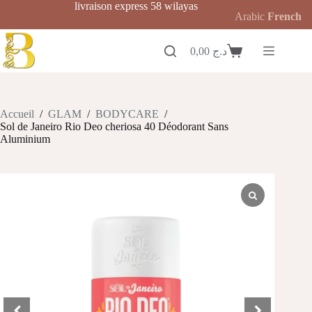
Passer
livraison express 58 wilayas
Arabic
French
au
contenu
0,00
د.ج
Panier
d’achat
Accueil
/
GLAM
/
BODYCARE
/
Sol de Janeiro Rio Deo cheriosa 40 Déodorant Sans
Aluminium