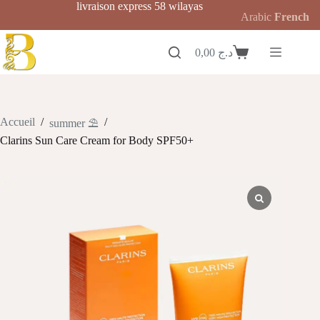
Passer
livraison express 58 wilayas
Arabic
French
au
contenu
0,00
د.ج
Panier
d’achat
Accueil
/
/
summer ⛱️
Clarins Sun Care Cream for Body SPF50+