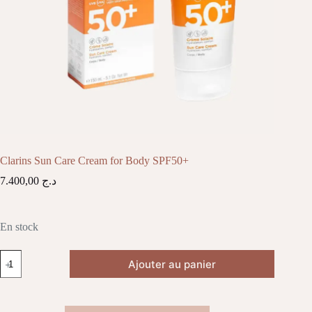
Clarins Sun Care Cream for Body SPF50+
7.400,00
د.ج
En stock
quantité
Ajouter au panier
de
Clarins
Sun
Care