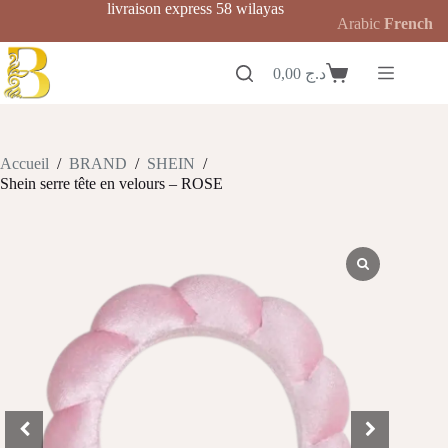
Passer
livraison express 58 wilayas
Arabic
French
au
contenu
0,00
د.ج
Panier
d’achat
Accueil
/
BRAND
/
SHEIN
/
Shein serre tête en velours – ROSE