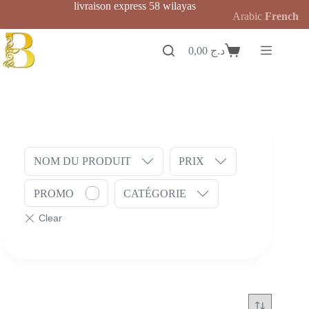
Passer
livraison express 58 wilayas
Arabic
French
au
contenu
0,00
د.ج
Panier
d’achat
NOM DU PRODUIT
PRIX
PROMO
CATÉGORIE