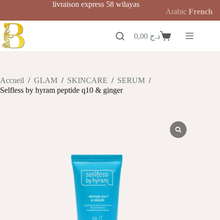
Passer
livraison express 58 wilayas
Arabic
French
au
contenu
0,00
د.ج
Panier
d’achat
Accueil
/
GLAM
/
SKINCARE
/
SERUM
/
Selfless by hyram peptide q10 & ginger