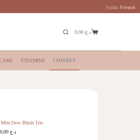
Arabic
French
0,00
د.ج
Panier
d’achat
CARE
VITAMINE
COFFRET
 Mini Dew Blush Trio
8.900,00
د.ج