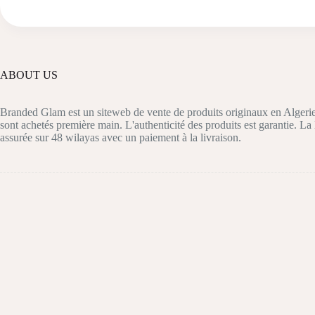
plusieurs
plusieurs
variations.
variations.
Les
Les
options
options
peuvent
peuvent
être
être
ABOUT US
choisies
choisies
sur
sur
la
la
Branded Glam est un siteweb de vente de produits originaux en Algerie
page
page
sont achetés première main. L'authenticité des produits est garantie. La 
du
du
assurée sur 48 wilayas avec un paiement à la livraison.
produit
produit