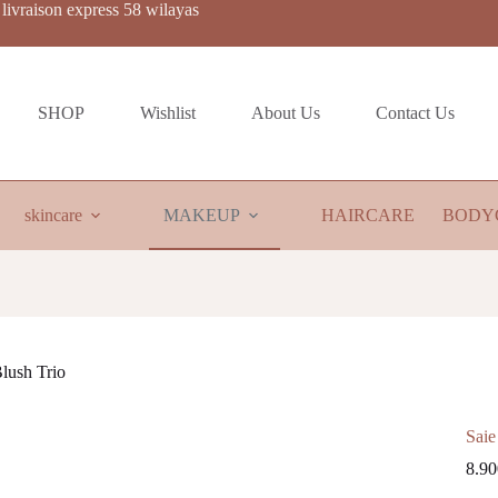
livraison express 58 wilayas
SHOP
Wishlist
About Us
Contact Us
skincare
MAKEUP
HAIRCARE
BODY
lush Trio
Saie