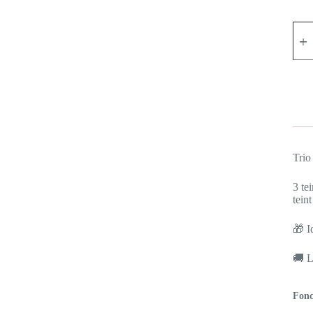
quan
de
Saie
Mini
Dew
Blus
Trio
Trio
3 te
teint
🎁 I
🚚 L
Fonc