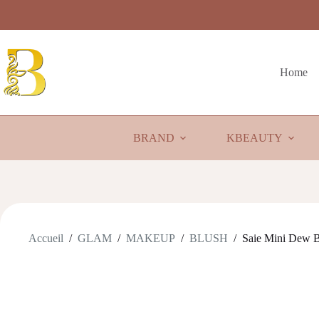
Passer
au
contenu
Home
BRAND
KBEAUTY
Accueil
/
GLAM
/
MAKEUP
/
BLUSH
/
Saie Mini Dew B