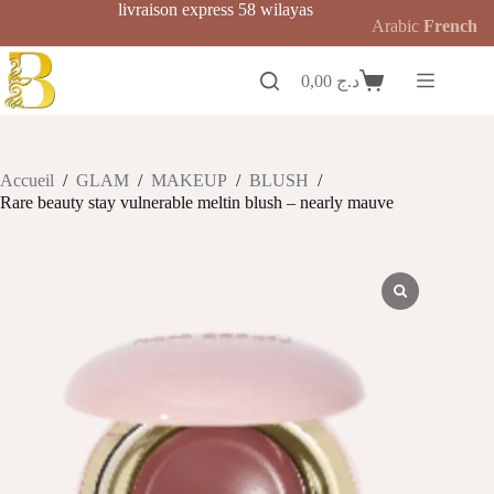
Passer
livraison express 58 wilayas
Arabic
French
au
contenu
0,00
د.ج
Panier
d’achat
Accueil
/
GLAM
/
MAKEUP
/
BLUSH
/
Rare beauty stay vulnerable meltin blush – nearly mauve