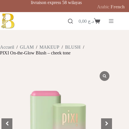
Passer
livraison express 58 wilayas
Arabic
French
au
contenu
0,00
د.ج
Panier
d’achat
Accueil
/
GLAM
/
MAKEUP
/
BLUSH
/
PIXI On-the-Glow Blush – cheek tone