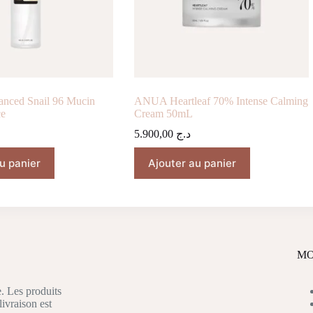
ced Snail 96 Mucin
ANUA Heartleaf 70% Intense Calming
ce
Cream 50mL
5.900,00
د.ج
u panier
Ajouter au panier
MO
. Les produits
livraison est