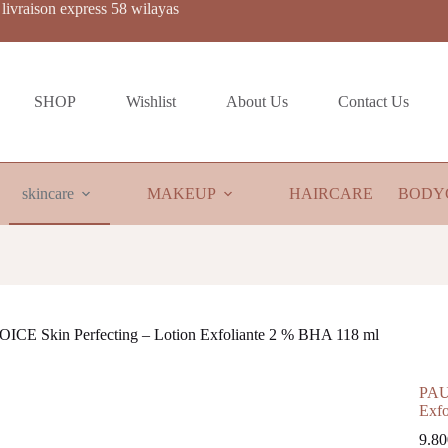
livraison express 58 wilayas
SHOP
Wishlist
About Us
Contact Us
skincare
MAKEUP
HAIRCARE
BODY
CE Skin Perfecting – Lotion Exfoliante 2 % BHA 118 ml
PAU
Exfo