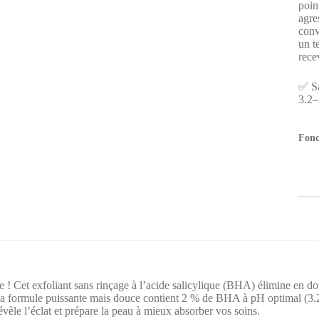
poin
agre
conv
un t
rece
✅ Sa
3.2–
Fonc
! Cet exfoliant sans rinçage à l’acide salicylique (BHA) élimine en dou
. Sa formule puissante mais douce contient 2 % de BHA à pH optimal (3.
 révèle l’éclat et prépare la peau à mieux absorber vos soins.