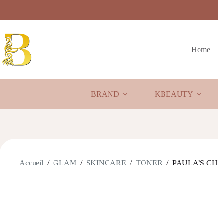
Passer
au
contenu
Home
BRAND
KBEAUTY
Accueil
/
GLAM
/
SKINCARE
/
TONER
/
PAULA’S CHOI