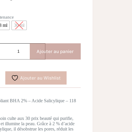
tenance
8 ml
30 ml
tité
Ajouter au panier
LA'S
ICE
ecting
Ajouter au Wishlist
on
liante
A
liant BHA 2% – Acide Salicylique – 118
oin culte aux 30 prix beauté qui purifie,
e et illumine la peau. Grâce à 2 % d’acide
ylique, il désobstrue les pores, réduit les