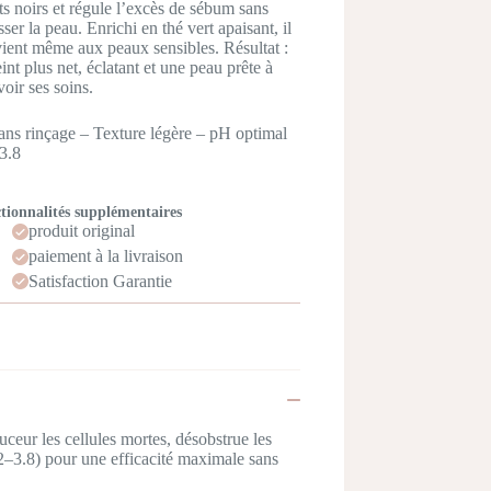
ts noirs et régule l’excès de sébum sans
sser la peau. Enrichi en thé vert apaisant, il
ient même aux peaux sensibles. Résultat :
eint plus net, éclatant et une peau prête à
voir ses soins.
ns rinçage – Texture légère – pH optimal
3.8
tionnalités supplémentaires
produit original
paiement à la livraison
Satisfaction Garantie
ceur les cellules mortes, désobstrue les
2–3.8) pour une efficacité maximale sans