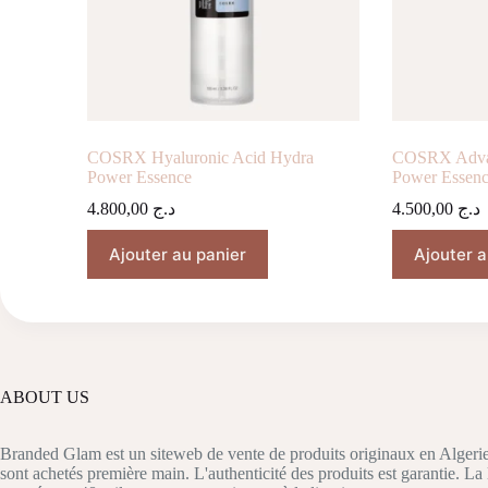
COSRX Hyaluronic Acid Hydra
COSRX Advan
Power Essence
Power Essen
4.800,00
د.ج
4.500,00
د.ج
Ajouter au panier
Ajouter a
ABOUT US
Branded Glam est un siteweb de vente de produits originaux en Algerie
sont achetés première main. L'authenticité des produits est garantie. La 