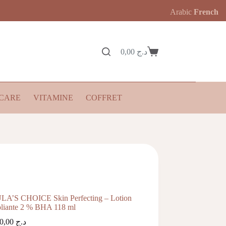
Arabic
French
0,00
د.ج
Panier
d’achat
CARE
VITAMINE
COFFRET
LA’S CHOICE Skin Perfecting – Lotion
liante 2 % BHA 118 ml
9.800,00
د.ج