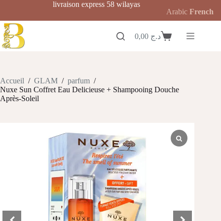
Passer
livraison express 58 wilayas
Arabic
French
au
contenu
0,00
د.ج
Panier
d’achat
Accueil
/
GLAM
/
parfum
/
Nuxe Sun Coffret Eau Delicieuse + Shampooing Douche
Après-Soleil