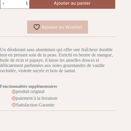
Ajouter au panier
de
Sol
de
Janeiro
Rio
Ajouter au Wishlist
Deo
Cheirosa
59
–
Déodorant
Un déodorant sans aluminium qui offre une fraîcheur durable
Sans
tout en prenant soin de la peau. Enrichi en beurre de mangue,
Aluminium
huile de ricin et papaye, il laisse les aisselles douces et
délicatement parfumées aux notes gourmandes de vanille
orchidée, violette sucrée et bois de santal.
Fonctionnalités supplémentaires
produit original
paiement à la livraison
Satisfaction Garantie