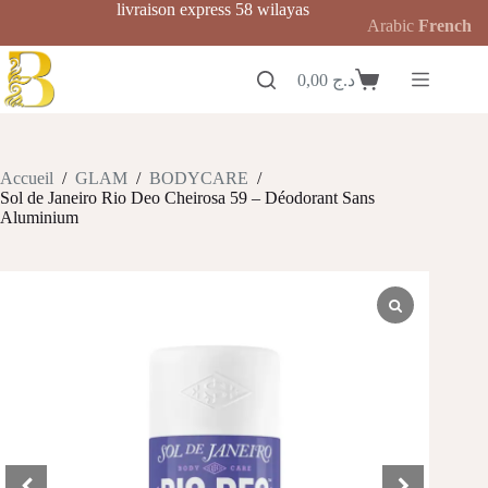
Passer
livraison express 58 wilayas
Arabic
French
au
contenu
0,00
د.ج
Panier
d’achat
Accueil
/
GLAM
/
BODYCARE
/
Sol de Janeiro Rio Deo Cheirosa 59 – Déodorant Sans
Aluminium