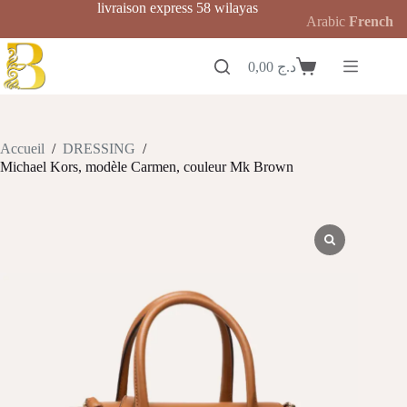
Passer
livraison express 58 wilayas
Arabic
French
au
contenu
0,00
د.ج
Panier
d’achat
Accueil
/
DRESSING
/
Michael Kors, modèle Carmen, couleur Mk Brown