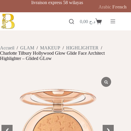
Passer
livraison express 58 wilayas
Arabic
French
au
contenu
0,00
د.ج
Panier
d’achat
Accueil
/
GLAM
/
MAKEUP
/
HIGHLIGHTER
/
Charlotte Tilbury Hollywood Glow Glide Face Architect
Highlighter – Glided GLow