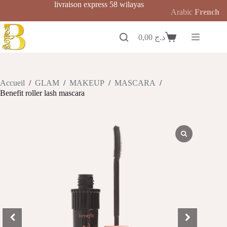
Passer
livraison express 58 wilayas
Arabic
French
au
contenu
0,00
د.ج
Panier
d’achat
Accueil
/
GLAM
/
MAKEUP
/
MASCARA
/
Benefit roller lash mascara