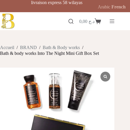
Passer
livraison express 58 wilayas
Arabic
French
au
contenu
0,00
د.ج
Panier
d’achat
Accueil
/
BRAND
/
Bath & Body works
/
Bath & body works Into The Night Mini Gift Box Set