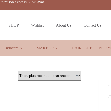
livraison express 58 wilayas
SHOP
Wishlist
About Us
Contact Us
skincare
MAKEUP
HAIRCARE
BODY