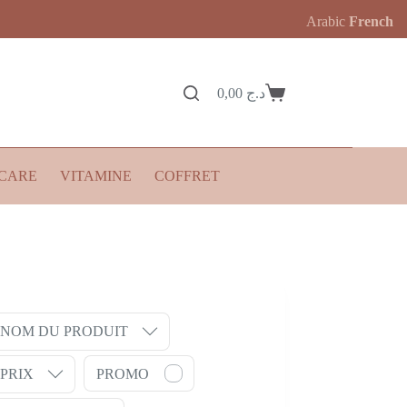
Arabic
French
0,00
د.ج
Panier
d’achat
CARE
VITAMINE
COFFRET
NOM DU PRODUIT
PRIX
PROMO