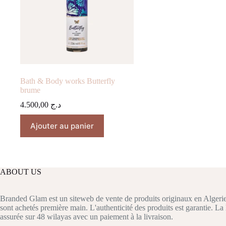
Bath & Body works Butterfly
brume
4.500,00
د.ج
Ajouter au panier
ABOUT US
Branded Glam est un siteweb de vente de produits originaux en Algerie
sont achetés première main. L'authenticité des produits est garantie. La 
assurée sur 48 wilayas avec un paiement à la livraison.