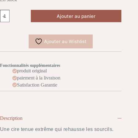
quantité
Ajouter au panier
de
ANASTASIA
BEVERLY
HILLS
Brow
Ajouter au Wishlist
Freeze
Styling
-
Cire
à
Fonctionnalités supplémentaires
sourcils
produit original
paiement à la livraison
Satisfaction Garantie
Description
Une cire tenue extrême qui rehausse les sourcils.