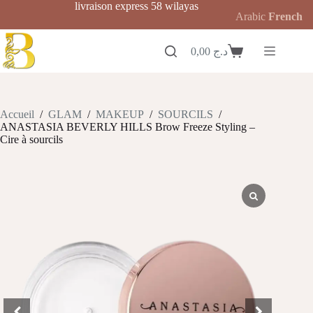
Passer
livraison express 58 wilayas
Arabic
French
au
contenu
0,00
د.ج
Panier
d’achat
Accueil
/
GLAM
/
MAKEUP
/
SOURCILS
/
ANASTASIA BEVERLY HILLS Brow Freeze Styling –
Cire à sourcils