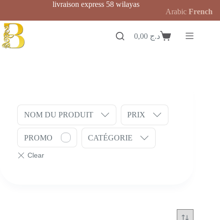
Passer
livraison express 58 wilayas
Arabic
French
au
contenu
0,00
د.ج
Panier
d’achat
NOM DU PRODUIT
PRIX
PROMO
CATÉGORIE