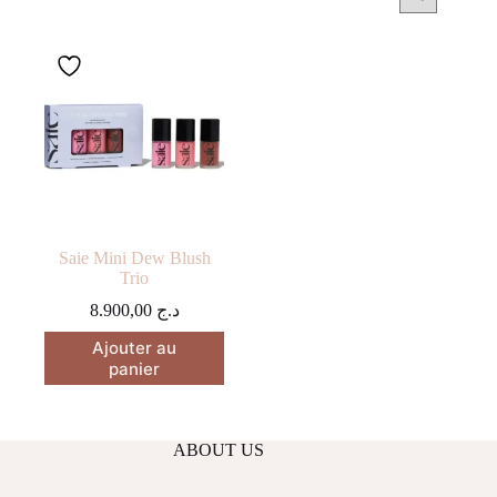
Saie Mini Dew Blush
Trio
8.900,00
د.ج
Ajouter au
panier
ABOUT US