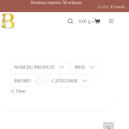
Passer
livraison express 58 wilayas
Arabic
French
au
contenu
0,00
د.ج
Panier
d’achat
NOM DU PRODUIT
PRIX
PROMO
CATÉGORIE