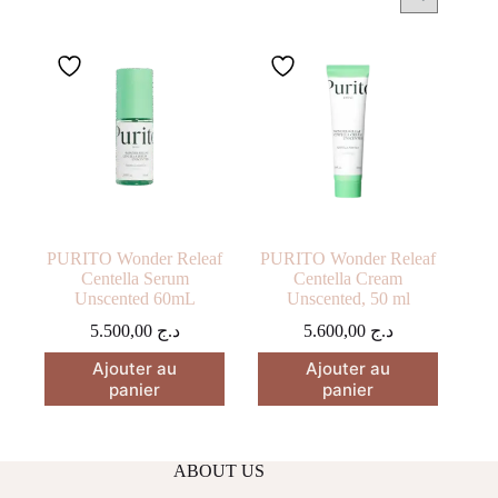
PURITO Wonder Releaf
PURITO Wonder Releaf
Centella Serum
Centella Cream
Unscented 60mL
Unscented, 50 ml
5.500,00
د.ج
5.600,00
د.ج
Ajouter au
Ajouter au
panier
panier
ABOUT US